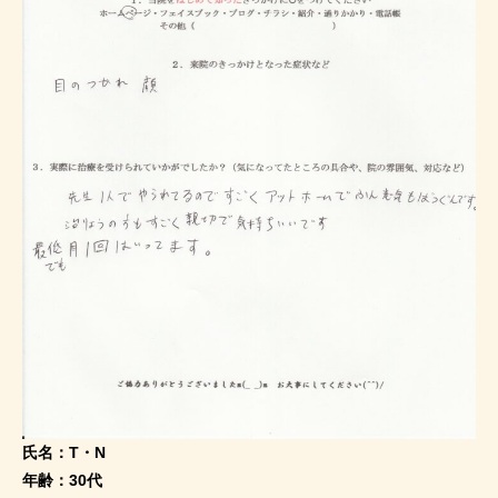
氏名：T・N
年齢：30代