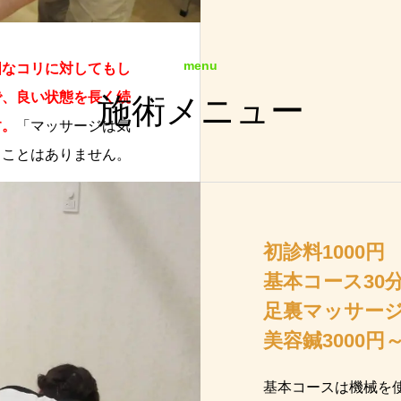
menu
固なコリに対してもし
で、良い状態を長く続
施術メニュー
す。
「マッサージは気
うことはありません。
初診料1000円
基本コース30分
足裏マッサージ2
美容鍼3000円
基本コースは機械を