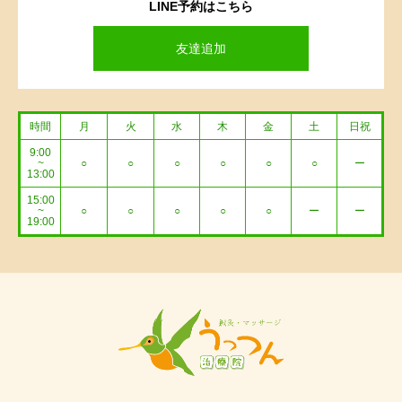
LINE予約はこちら
友達追加
時間
月
火
水
木
金
土
日祝
9:00
~
○
○
○
○
○
○
ー
13:00
15:00
~
○
○
○
○
○
ー
ー
19:00