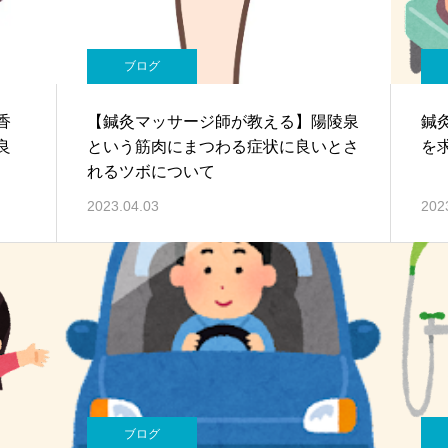
ブログ
香
【鍼灸マッサージ師が教える】陽陵泉
鍼
良
という筋肉にまつわる症状に良いとさ
を
れるツボについて
2023.04.03
202
ブログ