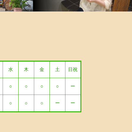
水
木
金
土
日祝
○
○
○
○
ー
○
○
○
ー
ー