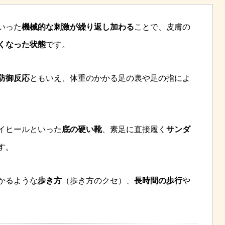
いった
機械的な刺激が繰り返し加わる
ことで、皮膚の
くなった状態
です。
防御反応
ともいえ、体重のかかる足の裏や足の指によ
イヒールといった
底の硬い靴
、素足に直接履く
サンダ
す。
かるような
歩き方
（歩き方のクセ）、
長時間の歩行
や