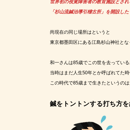
世界初の視覚障害者の教育施設とされ
「杉山流鍼治導引稽古所」を開設した
尚現在の同じ場所はというと
東京都墨田区にある江島杉山神社とな
和一さんは85歳でこの世を去ってい
当時はまだ人生50年とか呼ばれてた
この時代で85歳まで生きたというの
鍼をトントンする打ち方を