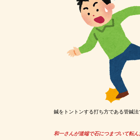
鍼をトントンする打ち方である管鍼法
和一さんが道端で石につまづいて転ん