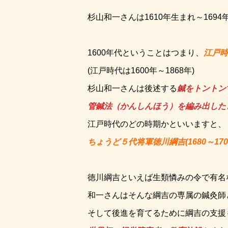
杉山和一さんは1610年生まれ～169
1600年代ということはつまり、
江戸時
(江戸時代は1600年～1868年)
杉山和一さんは後述する
鍼をトントン
管鍼法（かんしんほう）を編み出した
江戸時代のどの時期かといいますと、
ちょうど５代将軍徳川綱吉(1680～17
徳川綱吉といえば生類憐みの令で有名
和一さんはそんな綱吉の専属の鍼灸師
そして後進を育てるために綱吉の支援