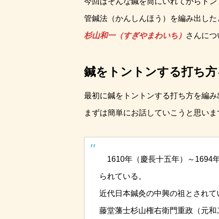
今回はそんな鍼を筒にいれてからトン
管鍼法（かんしんほう）を編み出した
杉山和一（すぎやまわいち）
さんにつ
鍼をトントンする打ち方
最初に鍼をトントンする打ち方を編み
まずは簡単にお話していこうと思いま
1610年（慶長十五年）～169
られている。
近代日本鍼灸の中興の祖とされて
藤堂藩士杉山権右衛門重政（元和二