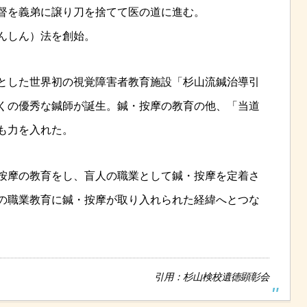
督を義弟に譲り刀を捨てて医の道に進む。
んしん）法を創始。
とした世界初の視覚障害者教育施設「杉山流鍼治導引
くの優秀な鍼師が誕生。鍼・按摩の教育の他、「当道
も力を入れた。
按摩の教育をし、盲人の職業として鍼・按摩を定着さ
の職業教育に鍼・按摩が取り入れられた経緯へとつな
引用：杉山検校遺徳顕彰会