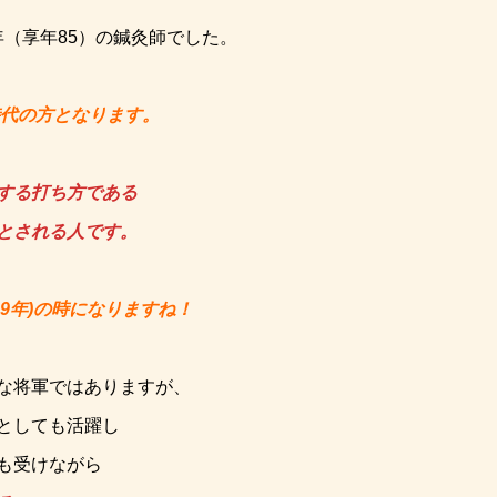
4年（享年85）の鍼灸師でした。
代の方となります。
する打ち方である
とされる人です。
09年)の時になりますね！
な将軍ではありますが、
としても活躍し
も受けながら