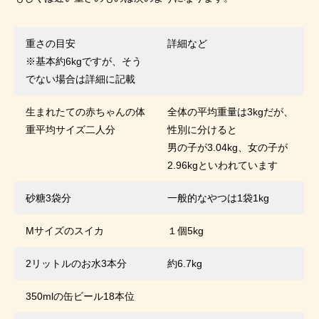
重さの目安
詳細など
※基本約6kgですが、そう
でない場合は詳細に記載
生まれたての赤ちゃんの体
全体の平均重量は3kgだが、
重平均サイズ二人分
性別に分けると
男の子が3.04kg、女の子が
2.96kgといわれています
砂糖3袋分
一般的なやつは1袋1kg
Mサイズのスイカ
１個5kg
2リットルのお水3本分
約6.7kg
350mlの缶ビール18本位