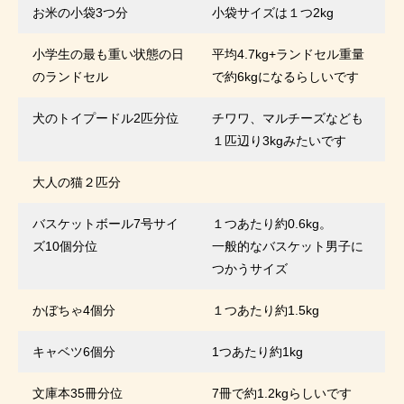
お米の小袋3つ分
小袋サイズは１つ2kg
小学生の最も重い状態の日
平均4.7kg+ランドセル重量
のランドセル
で約6kgになるらしいです
犬のトイプードル2匹分位
チワワ、マルチーズなども
１匹辺り3kgみたいです
大人の猫２匹分
バスケットボール7号サイ
１つあたり約0.6kg。
ズ10個分位
一般的なバスケット男子に
つかうサイズ
かぼちゃ4個分
１つあたり約1.5kg
キャベツ6個分
1つあたり約1kg
文庫本35冊分位
7冊で約1.2kgらしいです