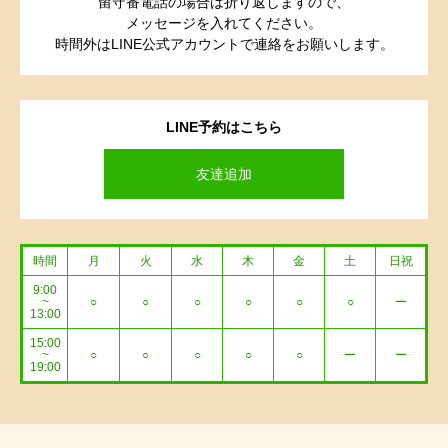
留守番電話の場合は折り返しますので、
メッセージを入れてください。
時間外はLINE公式アカウントで連絡をお願いします。
LINE予約はこちら
友達追加
時間
月
火
水
木
金
土
日祝
9:00
~
○
○
○
○
○
○
ー
13:00
15:00
~
○
○
○
○
○
ー
ー
19:00