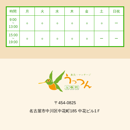
時間
月
火
水
木
金
土
日祝
9:00
~
○
○
○
○
○
○
ー
13:00
15:00
~
○
○
○
○
○
ー
ー
19:00
〒454-0825
名古屋市中川区中花町185 中花ビル1Ｆ