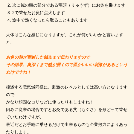
次に鍼の頭の部分である竜頭（りゅうず）にお灸を乗せます
2で乗せたお灸に点火します
途中で熱くなったら取ることもあります
大体はこんな感じになりますが、これが何がいいかと言います
と、
お灸の熱が置鍼した鍼先まで伝わりますので
その結果、奥深くまで熱が届くので温かいいい刺激があるという
わけですね！
後述する電気鍼同様に、刺激のレベルとしては高い方となります
ので
かなり頑固なコリなどに使ったりもしますね！
因みに従来の場合ですとお灸である艾（もぐさ）を形どって乗せ
ていたわけですが、
最近だとお手軽に乗せるだけで出来るものも企業努力によりあっ
たりします。