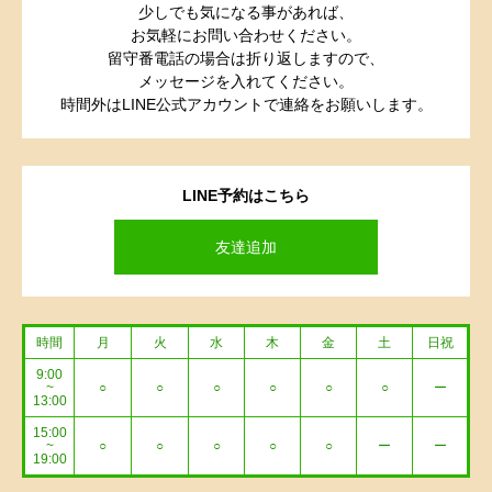
少しでも気になる事があれば、
お気軽にお問い合わせください。
留守番電話の場合は折り返しますので、
メッセージを入れてください。
時間外はLINE公式アカウントで連絡をお願いします。
LINE予約はこちら
友達追加
時間
月
火
水
木
金
土
日祝
9:00
~
○
○
○
○
○
○
ー
13:00
15:00
~
○
○
○
○
○
ー
ー
19:00