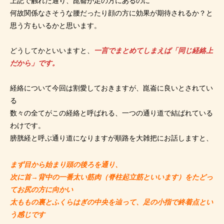
上記で触れた通り、崑崙が足の方にあるのに
何故関係なさそうな腰だったり顔の方に効果が期待されるか？と
思う方もいるかと思います。
どうしてかといいますと、
一言でまとめてしまえば「同じ経絡上
だから」です。
経絡について今回は割愛しておきますが、崑崙に良いとされてい
る
数々の全てがこの経絡と呼ばれる、一つの通り道で結ばれている
わけです。
膀胱経と呼ぶ通り道になりますが順路を大雑把にお話しますと、
まず目から始まり頭の後ろを通り、
次に首→背中の一番太い筋肉（脊柱起立筋といいます）をたどっ
てお尻の方に向かい
太ももの裏とふくらはぎの中央を辿って、足の小指で終着点とい
う感じです