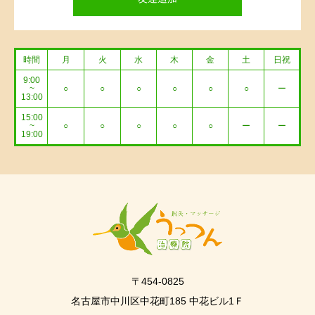
時間
月
火
水
木
金
土
日祝
9:00
~
○
○
○
○
○
○
ー
13:00
15:00
~
○
○
○
○
○
ー
ー
19:00
〒454-0825
名古屋市中川区中花町185 中花ビル1Ｆ