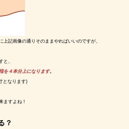
に上記画像の通りそのままやればいいのですが、
すと、
指を４本分上になります。
寸となります)
来ますよね！
る？